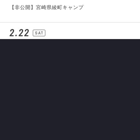
【非公開】宮崎県綾町キャンプ
2.22
SAT
14:00
2025 明治安田 J3リーグ第2節 vs.ギラヴァンツ北
九州
ミクニワールドスタジアム北九州
2.23
SUN
トレーニング
非公開