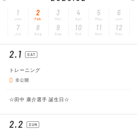
1
2
3
4
5
6
Jan.
Feb.
Mar.
Apr.
May.
Jun.
7
8
9
10
11
12
Jul.
Aug.
Sep.
Oct.
Nov.
Dec.
2.1
SAT
トレーニング
非公開
☆田中 康介選手 誕生日☆
2.2
SUN