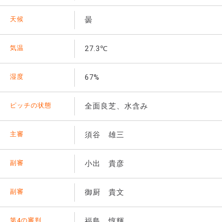
天候
曇
気温
27.3℃
湿度
67%
ピッチの状態
全面良芝、水含み
主審
須谷 雄三
副審
小出 貴彦
副審
御厨 貴文
第4の審判
福島 惇輝