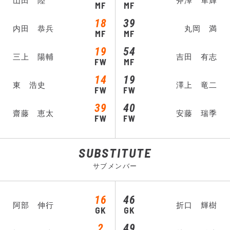
山田 陸
斧澤 隼輝
MF
MF
18
39
内田 恭兵
丸岡 満
MF
MF
19
54
三上 陽輔
吉田 有志
FW
MF
14
19
東 浩史
澤上 竜二
FW
FW
39
40
齋藤 恵太
安藤 瑞季
FW
FW
SUBSTITUTE
サブメンバー
16
46
阿部 伸行
折口 輝樹
GK
GK
2
49