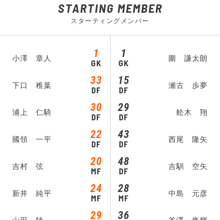
STARTING MEMBER
スターティングメンバー
1
1
小澤 章人
圍 謙太朗
GK
GK
33
15
下口 稚葉
瀬古 歩夢
DF
DF
30
29
浦上 仁騎
舩木 翔
DF
DF
22
43
國領 一平
西尾 隆矢
DF
DF
20
48
吉村 弦
吉馴 空矢
MF
DF
24
28
新井 純平
中島 元彦
MF
MF
29
36