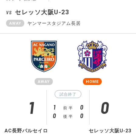
セレッソ大阪U-23
VS
ヤンマースタジアム長居
AWAY
AWAY
HOME
試合終了
1
0
1
0
前 半
0
0
後 半
AC長野パルセイロ
セレッソ大阪U-23