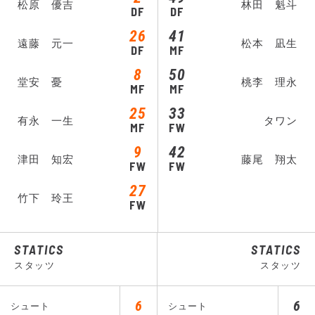
松原 優吉
林田 魁斗
DF
DF
26
41
遠藤 元一
松本 凪生
DF
MF
8
50
堂安 憂
桃李 理永
MF
MF
25
33
有永 一生
タワン
MF
FW
9
42
津田 知宏
藤尾 翔太
FW
FW
27
竹下 玲王
FW
STATICS
STATICS
スタッツ
スタッツ
6
6
シュート
シュート