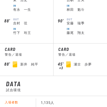
東 浩史
吉馴 空矢
IN
IN
有永 一生
林田 魁斗
OUT
OUT
88′
90′
吉村 弦
安藤 瑞季
IN
IN
竹下 玲王
藤尾 翔太
CARD
CARD
警告／退場
警告／退場
88′
45′
新井 純平
瀬古 歩夢
+3
DATA
試合環境
入場者数
1,135人