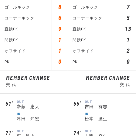
8
7
ゴールキック
ゴールキック
6
5
コーナーキック
コーナーキック
9
13
直接FK
直接FK
1
1
間接FK
間接FK
1
2
オフサイド
オフサイド
0
0
PK
PK
MEMBER CHANGE
MEMBER CHANGE
交 代
交 代
OUT
OUT
61′
66′
齋藤 恵太
吉田 有志
IN
IN
津田 知宏
松本 凪生
OUT
OUT
71′
74′