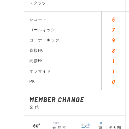
スタッツ
5
シュート
7
ゴールキック
9
コーナーキック
8
直接FK
1
間接FK
1
オフサイド
0
PK
MEMBER CHANGE
交 代
OUT
IN
60′
進 昂平
藤川 虎太朗