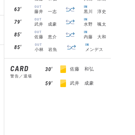
OUT
IN
63′
藤井 一志
黒川 淳史
OUT
IN
79′
武井 成豪
水野 颯太
OUT
IN
85′
佐藤 恵介
内藤 大和
OUT
IN
85′
小林 岩魚
メンデス
CARD
30′
佐藤 和弘
警告／退場
59′
武井 成豪