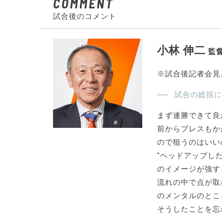
COMMENT
試合後のコメント
小林 伸二
監
※試合後記者会見
試合の総括に
まず連勝できて良
前からプレスもか
ので狙うのはいい
"ヘッドアップし
のイメージが強す
流れの中で点が取
のメンタルのとこ
そうしたことを忘