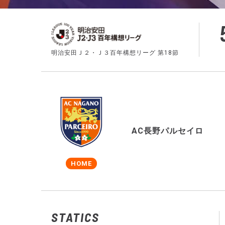
明治安田Ｊ２・Ｊ３百年構想リーグ 第18節
AC長野パルセイロ
HOME
STATICS