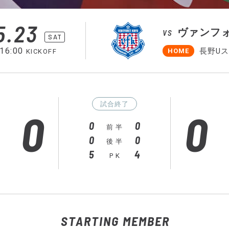
5.23
ヴァンフ
VS
SAT
16:00
長野U
HOME
KICKOFF
試合終了
0
0
0
0
前 半
0
0
後 半
5
4
P K
STARTING MEMBER