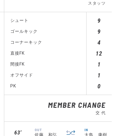
スタッツ
9
シュート
9
ゴールキック
4
コーナーキック
12
直接FK
1
間接FK
1
オフサイド
0
PK
MEMBER CHANGE
交 代
OUT
IN
63′
佐藤 和弘
大島 康樹