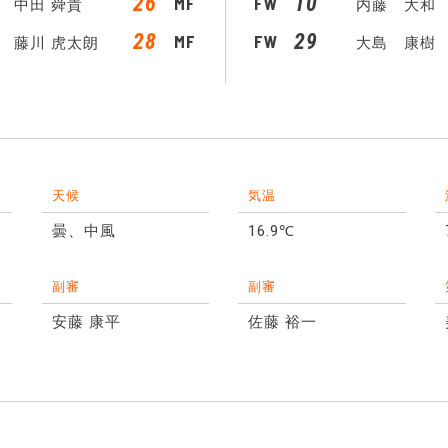
26
10
MF
FW
中田 舜貴
内藤 大和
28
29
MF
FW
藤川 虎太朗
大島 康樹
天候
気温
曇、中風
16.9℃
副審
副審
安藤 康平
佐藤 裕一