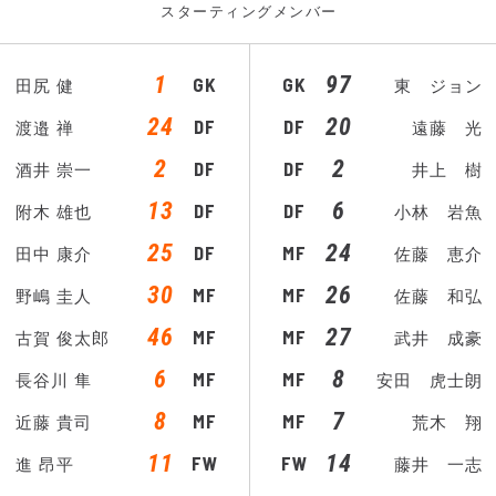
スターティングメンバー
1
97
GK
GK
田尻 健
東 ジョン
24
20
DF
DF
渡邉 禅
遠藤 光
2
2
DF
DF
酒井 崇一
井上 樹
13
6
DF
DF
附木 雄也
小林 岩魚
25
24
DF
MF
田中 康介
佐藤 恵介
30
26
MF
MF
野嶋 圭人
佐藤 和弘
46
27
MF
MF
古賀 俊太郎
武井 成豪
6
8
MF
MF
長谷川 隼
安田 虎士朗
8
7
MF
MF
近藤 貴司
荒木 翔
11
14
FW
FW
進 昂平
藤井 一志