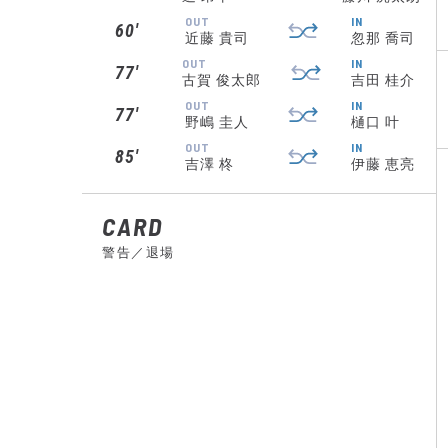
OUT
IN
60′
近藤 貴司
忽那 喬司
OUT
IN
77′
古賀 俊太郎
吉田 桂介
OUT
IN
77′
野嶋 圭人
樋口 叶
OUT
IN
85′
吉澤 柊
伊藤 恵亮
CARD
警告／退場