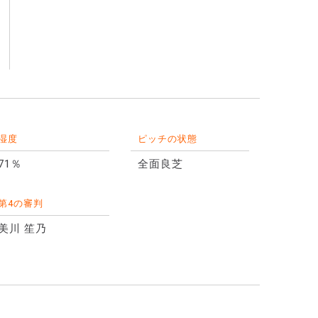
湿度
ピッチの状態
71％
全面良芝
第4の審判
美川 笙乃