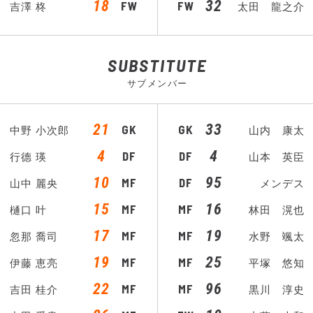
18
32
FW
FW
吉澤 柊
太田 龍之介
SUBSTITUTE
サブメンバー
21
33
GK
GK
中野 小次郎
山内 康太
4
4
DF
DF
行德 瑛
山本 英臣
10
95
MF
DF
山中 麗央
メンデス
15
16
MF
MF
樋口 叶
林田 滉也
17
19
MF
MF
忽那 喬司
水野 颯太
19
25
MF
MF
伊藤 恵亮
平塚 悠知
22
96
MF
MF
吉田 桂介
黒川 淳史