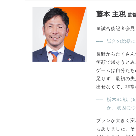
藤本 主税
監
※試合後記者会見
試合の総括に
長野からたくさん
笑顔で帰そうとみ
ゲームは自分たち
足りず、最初の失
出せなくて、非常
栃木SC戦（
か、敗因につ
プランが大きく変
もありました。そ