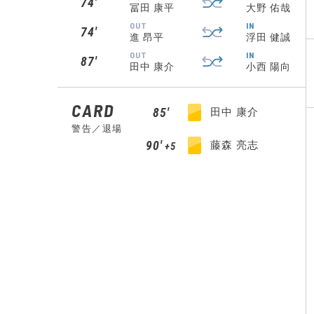
74′
冨田 康平
大野 佑哉
OUT
IN
74′
進 昂平
浮田 健誠
OUT
IN
87′
田中 康介
小西 陽向
CARD
85′
田中 康介
警告／退場
90′
藤森 亮志
+5