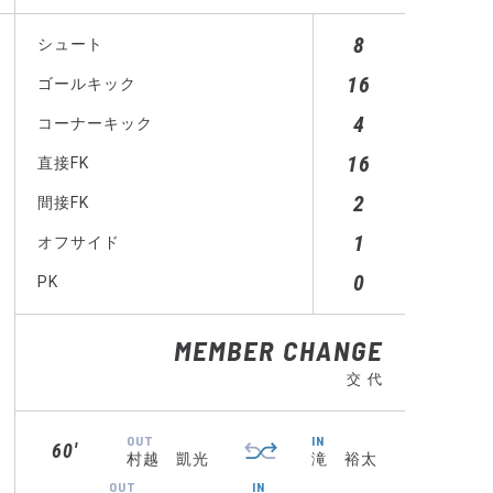
8
シュート
16
ゴールキック
4
コーナーキック
16
直接FK
2
間接FK
1
オフサイド
0
PK
MEMBER CHANGE
交 代
OUT
IN
60′
村越 凱光
滝 裕太
OUT
IN