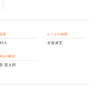
湿度
ピッチの状態
45％
全面凌芝
第4の審判
菅 賢太郎