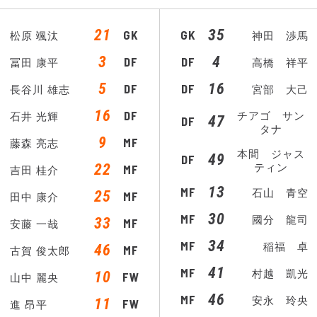
21
35
GK
GK
松原 颯汰
神田 渉馬
3
4
DF
DF
冨田 康平
高橋 祥平
5
16
DF
DF
長谷川 雄志
宮部 大己
16
DF
チアゴ サン
石井 光輝
47
DF
タナ
9
MF
藤森 亮志
本間 ジャス
49
DF
22
ティン
MF
吉田 桂介
13
MF
石山 青空
25
MF
田中 康介
30
MF
國分 龍司
33
MF
安藤 一哉
34
MF
稲福 卓
46
MF
古賀 俊太郎
41
MF
村越 凱光
10
FW
山中 麗央
46
MF
安永 玲央
11
FW
進 昂平