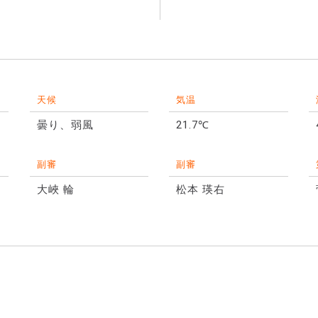
天候
気温
曇り、弱風
21.7℃
副審
副審
大峽 輪
松本 瑛右