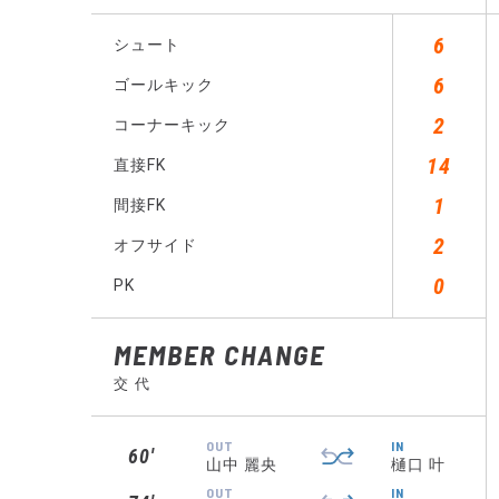
6
シュート
6
ゴールキック
2
コーナーキック
14
直接FK
1
間接FK
2
オフサイド
0
PK
MEMBER CHANGE
交 代
OUT
IN
60′
山中 麗央
樋口 叶
OUT
IN