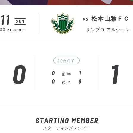
11
松本山雅ＦＣ
VS
SUN
:00
サンプロ アルウィン
KICKOFF
0
1
試合終了
0
1
前 半
0
0
後 半
STARTING MEMBER
スターティングメンバー