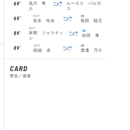
69′
浅川 隼
ルーカス バルガ
人
ス
OUT
IN
69′
安永 玲央
前田 陸王
OUT
IN
89′
本間 ジャスティ
杉田 隼
ン
OUT
IN
89′
稲福 卓
渡邊 乃斗
CARD
警告／退場