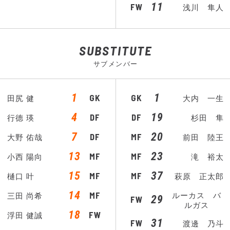
11
FW
浅川 隼人
SUBSTITUTE
サブメンバー
1
1
GK
GK
田尻 健
大内 一生
4
19
DF
DF
行德 瑛
杉田 隼
7
20
DF
MF
大野 佑哉
前田 陸王
13
23
MF
MF
小西 陽向
滝 裕太
15
37
MF
MF
樋口 叶
萩原 正太郎
14
MF
ルーカス バ
三田 尚希
29
FW
ルガス
18
FW
浮田 健誠
31
FW
渡邊 乃斗