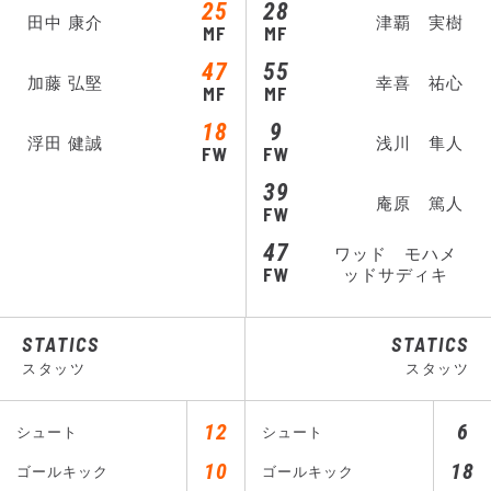
25
28
田中 康介
津覇 実樹
MF
MF
47
55
加藤 弘堅
幸喜 祐心
MF
MF
18
9
浮田 健誠
浅川 隼人
FW
FW
39
庵原 篤人
FW
47
ワッド モハメ
FW
ッドサディキ
STATICS
STATICS
スタッツ
スタッツ
12
6
シュート
シュート
10
18
ゴールキック
ゴールキック