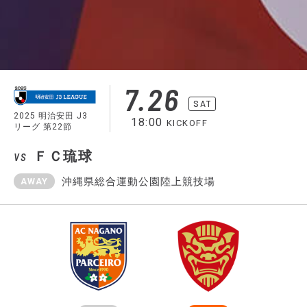
7.26
SAT
2025 明治安田 J3
18:00
KICKOFF
リーグ 第22節
ＦＣ琉球
VS
沖縄県総合運動公園陸上競技場
AWAY