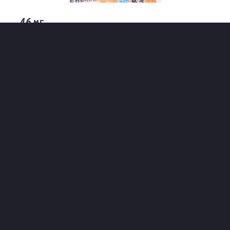
46
MF
古賀 俊太郎
※試合後メディア取材より抜粋
前節ダービーを勝利して迎えた琉球戦でした
が、今日の結果について率直にどのように受け
止めていますか。
ダービー勝利で高揚している気持ちと、自信が確信
に変わる瞬間──いろんな気持ちがこの一週間のうち
にありましたが、松本に勝った直後から「次の試合
が大事だよね」という声はみんなで出ていました。
ビッグマッチの勝利後は緩みがちですが、今日の入
りを見てもそういう選手は居なかったと僕は思って
います。なので、今日のマインドの部分や試合の入