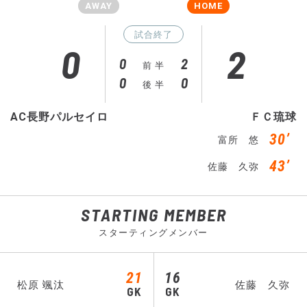
AWAY
HOME
試合終了
0
2
0
2
前 半
0
0
後 半
AC長野パルセイロ
ＦＣ琉球
30’
富所 悠
43’
佐藤 久弥
STARTING MEMBER
スターティングメンバー
21
16
松原 颯汰
佐藤 久弥
GK
GK