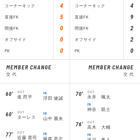
4
4
コーナーキック
コーナーキック
5
9
直接FK
直接FK
0
2
間接FK
間接FK
0
2
オフサイド
オフサイド
0
0
PK
PK
MEMBER CHANGE
MEMBER CHANGE
交 代
交 代
OUT
OUT
60′
IN
70′
進 昂平
永井 颯太
浮田 健誠
IN
神谷 凱士
OUT
60′
IN
ターレス
山中 麗央
OUT
76′
高木 大輔
OUT
77′
IN
IN
近藤 貴司
藤森 亮志
浅川 隼人