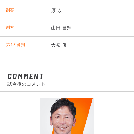
副審
原 崇
副審
山田 昌輝
第4の審判
大嶺 俊
COMMENT
試合後のコメント