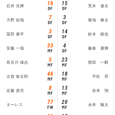
16
15
石井 光輝
荒木 遼太
DF
DF
7
3
大野 佑哉
菊地 脩太
DF
DF
3
14
冨田 康平
鈴木 順也
DF
DF
33
4
安藤 一哉
藤春 廣輝
MF
DF
5
23
長谷川 雄志
曽田 一騎
MF
MF
46
18
古賀 俊太郎
平松 昇
MF
MF
8
13
近藤 貴司
岩本 翔
MF
MF
77
20
ターレス
永井 颯太
FW
MF