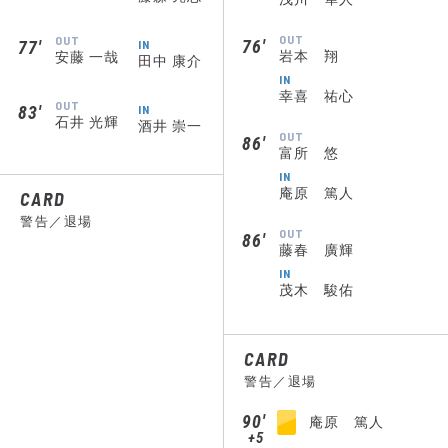
OUT
OUT
76′
77′
IN
岩本 翔
安藤 一哉
田中 康介
IN
幸喜 祐心
OUT
83′
IN
石井 光輝
酒井 崇一
OUT
86′
富所 悠
IN
庵原 篤人
CARD
警告／退場
OUT
86′
藤春 廣輝
IN
茂木 駿佑
CARD
警告／退場
90′
庵原 篤人
+5