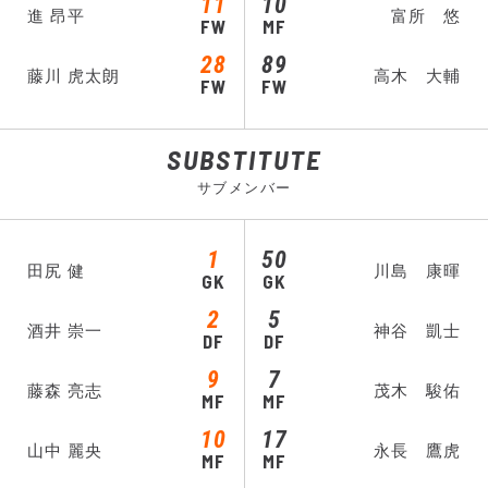
11
10
進 昂平
富所 悠
FW
MF
28
89
藤川 虎太朗
高木 大輔
FW
FW
SUBSTITUTE
サブメンバー
1
50
田尻 健
川島 康暉
GK
GK
2
5
酒井 崇一
神谷 凱士
DF
DF
9
7
藤森 亮志
茂木 駿佑
MF
MF
10
17
山中 麗央
永長 鷹虎
MF
MF