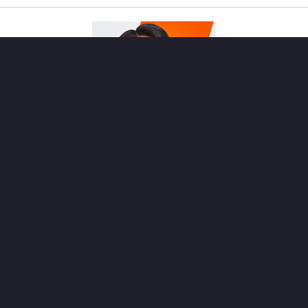
20
FW
加納 大
※試合後メディア取材より抜粋
途中出場でしたが、藤川選手との連携でリズム
や攻撃の勢いを感じました。意識していたこと
はありますか？