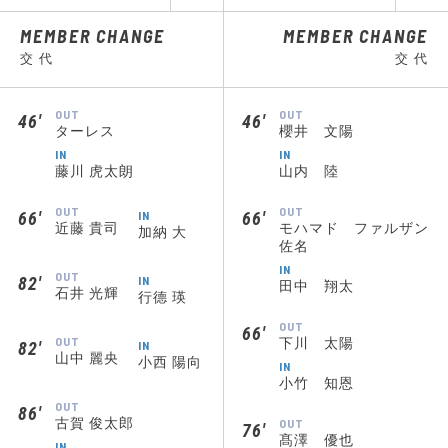
MEMBER CHANGE
MEMBER CHANGE
交 代
交 代
OUT
OUT
46′
46′
ターレス
櫻井 文陽
IN
IN
藤川 虎太朗
山内 陸
OUT
OUT
66′
IN
66′
近藤 貴司
モハマド ファルザン
加納 大
佐名
IN
OUT
82′
IN
田中 翔太
石井 光輝
行德 瑛
OUT
66′
OUT
下川 太陽
82′
IN
山中 麗央
小西 陽向
IN
小竹 知恩
OUT
86′
古賀 俊太郎
OUT
76′
髙澤 優也
IN