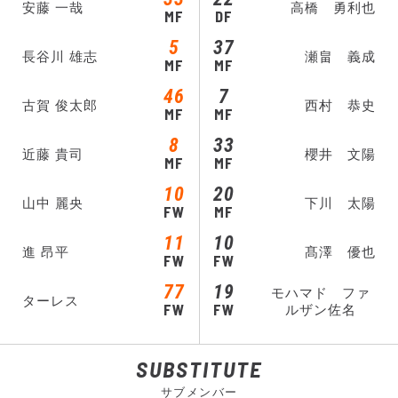
安藤 一哉
高橋 勇利也
MF
DF
5
37
長谷川 雄志
瀬畠 義成
MF
MF
46
7
古賀 俊太郎
西村 恭史
MF
MF
8
33
近藤 貴司
櫻井 文陽
MF
MF
10
20
山中 麗央
下川 太陽
FW
MF
11
10
進 昂平
髙澤 優也
FW
FW
77
19
モハマド ファ
ターレス
FW
FW
ルザン佐名
SUBSTITUTE
サブメンバー