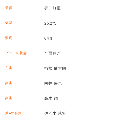
天候
曇、無風
気温
25.2℃
湿度
64％
ピッチの状態
全面良芝
主審
植松 健太朗
副審
向井 修也
副審
高木 翔
第4の審判
佐々木 就将