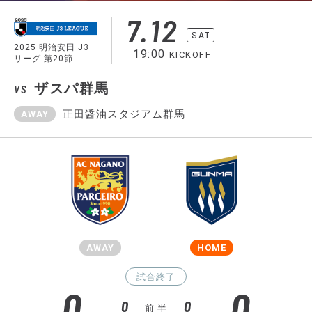
7.12
SAT
2025 明治安田 J3
19:00
KICKOFF
リーグ 第20節
ザスパ群馬
VS
正田醤油スタジアム群馬
AWAY
AWAY
HOME
試合終了
0
0
0
0
前 半