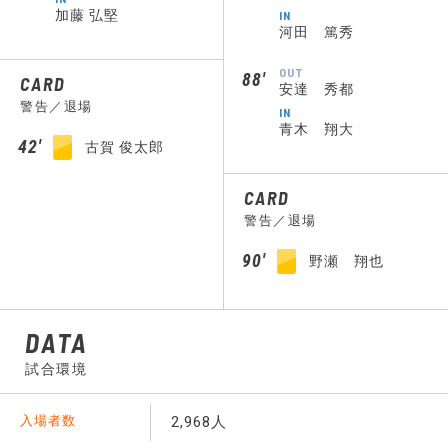
加藤 弘堅
IN
河田 篤秀
OUT
88′
CARD
安達 秀都
警告／退場
IN
青木 翔大
42′
古賀 俊太郎
CARD
警告／退場
90′
野瀬 翔也
DATA
試合環境
入場者数
2,968人