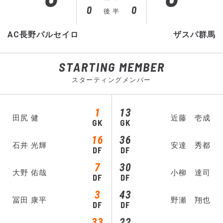
0
0
後 半
AC長野パルセイロ
ザスパ群馬
STARTING MEMBER
スターティングメンバー
1
13
田尻 健
近藤 壱成
GK
GK
16
36
石井 光輝
安達 秀都
DF
DF
7
30
大野 佑哉
小柳 達司
DF
DF
3
43
冨田 康平
野瀬 翔也
DF
DF
33
22