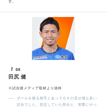
す。
1
GK
田尻 健
※試合後メディア取材より抜粋
ボールを握る相手とあってＧＫの見せ場も多い
試合でした。想定していた部分と、実際にやっ