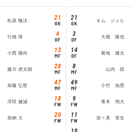
21
21
松原 颯汰
キム ジェヒ
GK
GK
4
3
行德 瑛
大畑 隆也
DF
DF
13
14
小西 陽向
菊地 健太
MF
DF
28
8
藤川 虎太朗
山内 陸
MF
MF
47
49
加藤 弘堅
小竹 知恩
MF
MF
18
9
浮田 健誠
青木 翔大
FW
FW
20
11
加納 大
加々美 登生
FW
FW
18