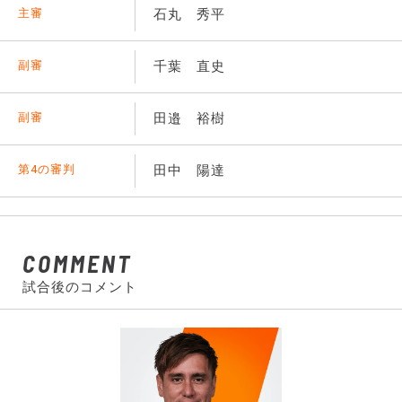
主審
石丸 秀平
副審
千葉 直史
副審
田邉 裕樹
第4の審判
田中 陽達
COMMENT
試合後のコメント