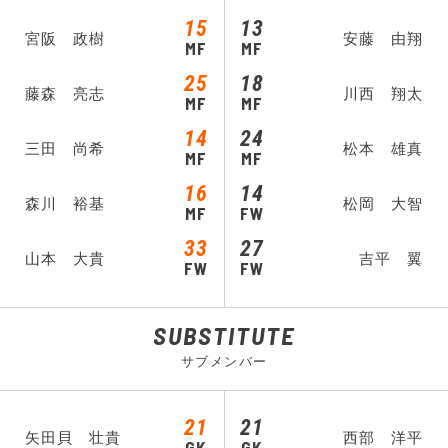
15
13
宮阪 政樹
安藤 由翔
MF
MF
25
18
藤森 亮志
川西 翔太
MF
MF
14
24
三田 尚希
松本 雄真
MF
MF
16
14
森川 裕基
松岡 大智
MF
FW
33
27
山本 大貴
吉平 翼
FW
FW
SUBSTITUTE
サブメンバー
21
21
矢田貝 壮貴
西部 洋平
GK
GK