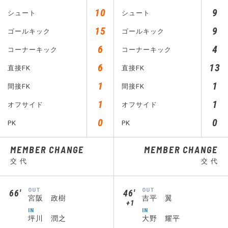
10
9
シュート
シュート
15
9
ゴールキック
ゴールキック
6
4
コーナーキック
コーナーキック
6
13
直接FK
直接FK
1
1
間接FK
間接FK
1
1
オフサイド
オフサイド
0
0
PK
PK
MEMBER CHANGE
MEMBER CHANGE
交 代
交 代
OUT
OUT
66′
46′
宮阪 政樹
吉平 翼
+1
IN
IN
坪川 潤之
大野 耀平