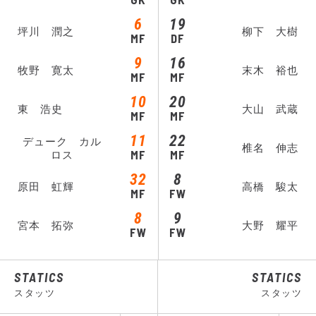
6
19
坪川 潤之
柳下 大樹
MF
DF
9
16
牧野 寛太
末木 裕也
MF
MF
10
20
東 浩史
大山 武蔵
MF
MF
11
22
デューク カル
椎名 伸志
MF
MF
ロス
32
8
原田 虹輝
高橋 駿太
MF
FW
8
9
宮本 拓弥
大野 耀平
FW
FW
STATICS
STATICS
スタッツ
スタッツ