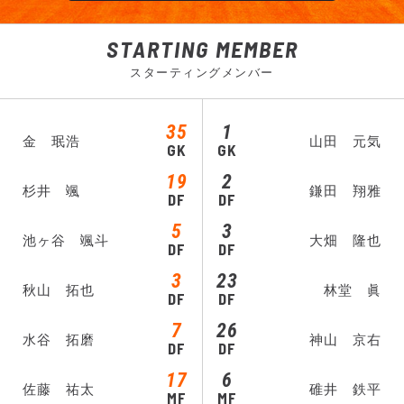
STARTING MEMBER
スターティングメンバー
35
1
金 珉浩
山田 元気
GK
GK
19
2
杉井 颯
鎌田 翔雅
DF
DF
5
3
池ヶ谷 颯斗
大畑 隆也
DF
DF
3
23
秋山 拓也
林堂 眞
DF
DF
7
26
水谷 拓磨
神山 京右
DF
DF
17
6
佐藤 祐太
碓井 鉄平
MF
MF