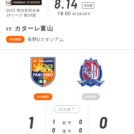
8.14
SUN
2022 明治安田生命
18:00
KICKOFF
J3リーグ 第20節
カターレ富山
VS
長野Uスタジアム
HOME
HOME
AWAY
試合終了
1
0
1
0
前 半
0
0
後 半