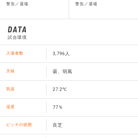
警告／退場
警告／退場
DATA
試合環境
入場者数
3,796人
天候
曇、弱風
気温
27.2℃
湿度
77％
ピッチの状態
良芝