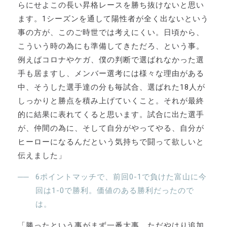
らにせよこの長い昇格レースを勝ち抜けないと思い
ます。1シーズンを通して陽性者が全く出ないという
事の方が、このご時世では考えにくい。日頃から、
こういう時の為にも準備してきただろ、という事。
例えばコロナやケガ、僕の判断で選ばれなかった選
手も居ますし、メンバー選考には様々な理由がある
中、そうした選手達の分も毎試合、選ばれた18人が
しっかりと勝点を積み上げていくこと。それが最終
的に結果に表れてくると思います。試合に出た選手
が、仲間の為に、そして自分がやってやる、自分が
ヒーローになるんだという気持ちで闘って欲しいと
伝えました」
6ポイントマッチで、前回0-1で負けた富山に今
回は1-0で勝利。価値のある勝利だったので
は。
「勝ったという事がまず一番大事。ただやはり追加