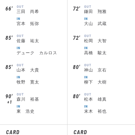
OUT
OUT
66′
72′
三田 尚希
鎌田 翔雅
IN
IN
宮本 拓弥
大山 武蔵
OUT
OUT
85′
72′
佐藤 祐太
松岡 大智
IN
IN
デューク カルロス
高橋 駿太
OUT
OUT
85′
80′
山本 大貴
神山 京右
IN
IN
牧野 寛太
柳下 大樹
OUT
OUT
90′
80′
森川 裕基
松本 雄真
+1
IN
IN
東 浩史
末木 裕也
CARD
CARD