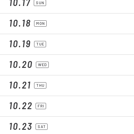
10.17
SUN
10.18
MON
10.19
TUE
10.20
WED
10.21
THU
10.22
FRI
10.23
SAT