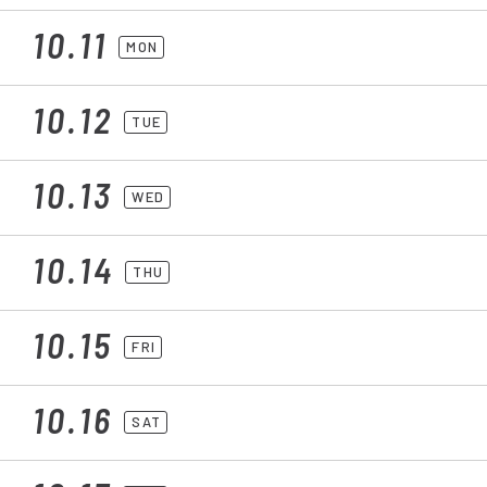
10.11
MON
10.12
TUE
10.13
WED
10.14
THU
10.15
FRI
10.16
SAT