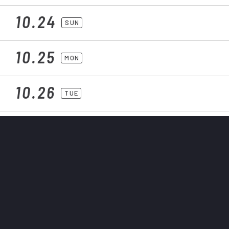
10.24
SUN
10.25
MON
10.26
TUE
10.27
WED
10.28
THU
10.29
FRI