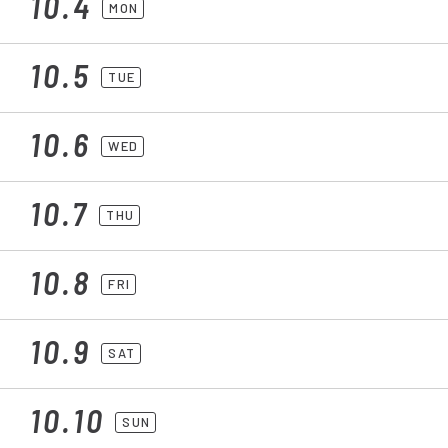
10.4
MON
10.5
TUE
10.6
WED
10.7
THU
10.8
FRI
10.9
SAT
10.10
SUN