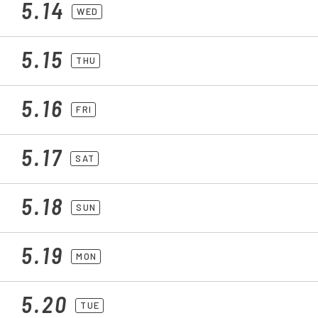
5.14
WED
5.15
THU
5.16
FRI
5.17
SAT
5.18
SUN
5.19
MON
5.20
TUE