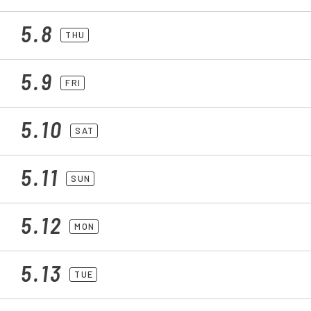
5.8
THU
5.9
FRI
5.10
SAT
5.11
SUN
5.12
MON
5.13
TUE