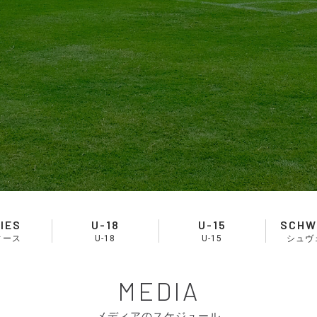
IES
U-18
U-15
SCHW
ィース
U-18
U-15
シュヴ
MEDIA
メディアのスケジュール