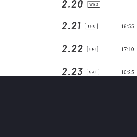
2.20
WED
2.21
THU
18:55
2.22
FRI
17:10
2.23
SAT
10:25
11:00
2.24
SUN
2.25
MON