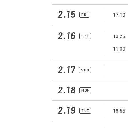
2.15
FRI
17:10
2.16
SAT
10:25
11:00
2.17
SUN
2.18
MON
2.19
TUE
18:55