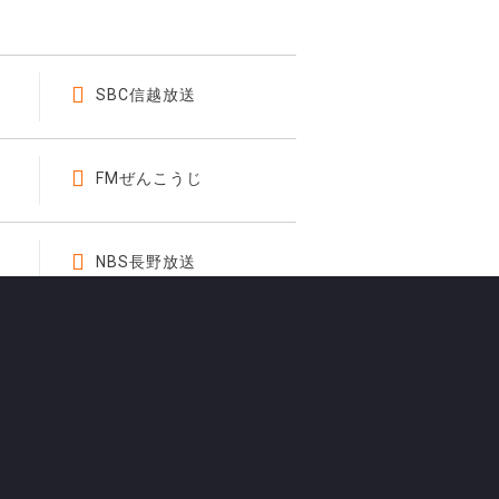
SBC信越放送
FMぜんこうじ
NBS長野放送
SBC信越放送ラジオ