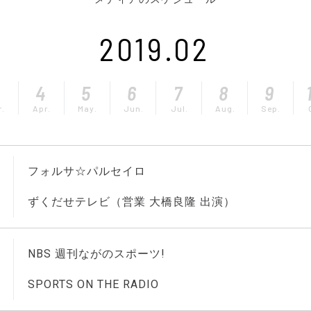
2019.02
3
4
5
6
7
8
9
r.
Apr.
May.
Jun.
Jul.
Aug.
Sep.
フォルサ☆パルセイロ
ずくだせテレビ（営業 大橋良隆 出演）
NBS 週刊ながのスポーツ!
SPORTS ON THE RADIO