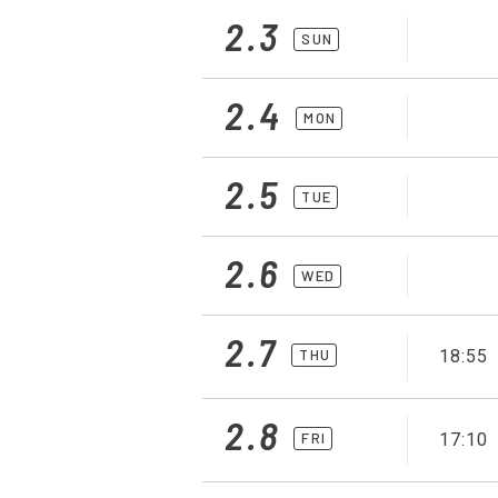
2.3
SUN
2.4
MON
2.5
TUE
2.6
WED
2.7
THU
18:55
2.8
FRI
17:10