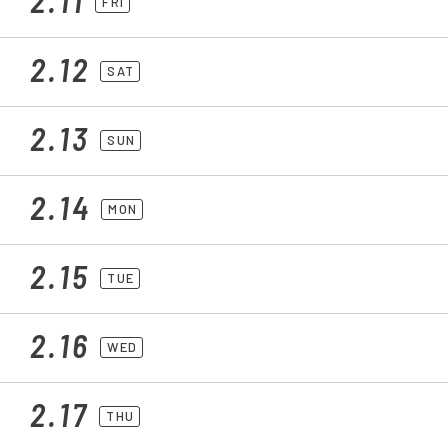
FRI
2.12
SAT
2.13
SUN
2.14
MON
2.15
TUE
2.16
WED
2.17
THU