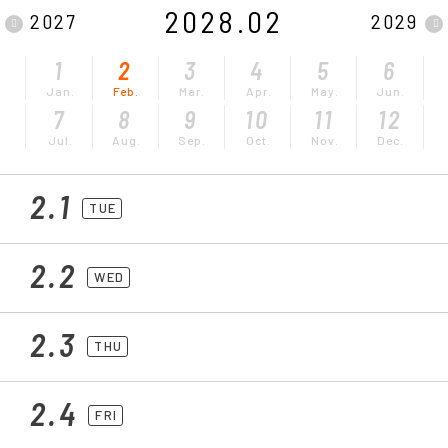
2028.02
2027
2029
1
2
3
4
5
6
Jan.
Feb.
Mar.
Apr.
May.
Jun.
7
8
9
10
11
12
Jul.
Aug.
Sep.
Oct.
Nov.
Dec.
2.1
TUE
2.2
WED
2.3
THU
2.4
FRI