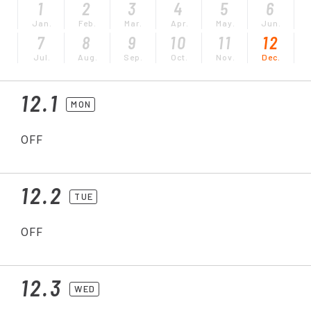
1
2
3
4
5
6
Jan.
Feb.
Mar.
Apr.
May.
Jun.
7
8
9
10
11
12
Jul.
Aug.
Sep.
Oct.
Nov.
Dec.
12.1
MON
OFF
12.2
TUE
OFF
12.3
WED