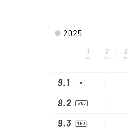
2025
1
2
Jan.
Feb.
Ma
9.1
TUE
9.2
WED
9.3
THU