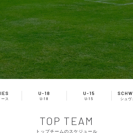
IES
U-18
U-15
SCHW
ィース
U-18
U-15
シュヴ
TOP TEAM
トップチームのスケジュール