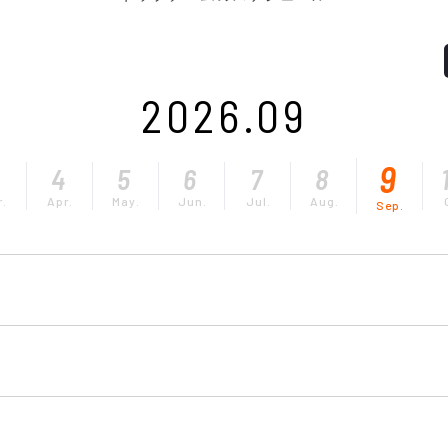
2026.09
9
3
4
5
6
7
8
r.
Apr.
May.
Jun.
Jul.
Aug.
Sep.