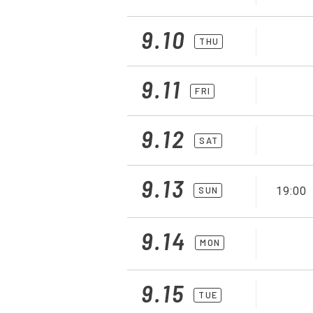
9.10
THU
9.11
FRI
9.12
SAT
9.13
SUN
19:00
9.14
MON
9.15
TUE