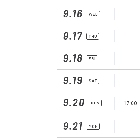
9.16
WED
9.17
THU
9.18
FRI
9.19
SAT
9.20
SUN
17:00
9.21
MON