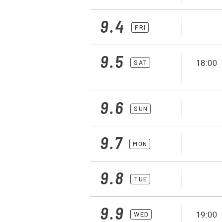
9.4
FRI
9.5
SAT
18:00
9.6
SUN
9.7
MON
9.8
TUE
9.9
WED
19:00