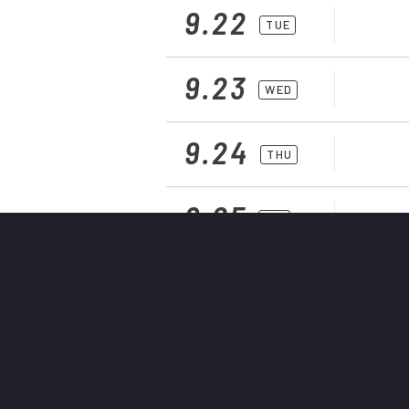
9.22
TUE
9.23
WED
9.24
THU
9.25
FRI
9.26
SAT
17:00
9.27
SUN