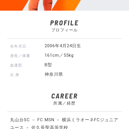
PROFILE
プロフィール
2006年4月24日生
生年月日
161cm／55kg
身長／体重
B型
血液型
神奈川県
出 身
CAREER
所属／経歴
丸山台SC － FC MSN － 横浜ミラオーネFCジュニア
ユース － 佐久長聖高等学校