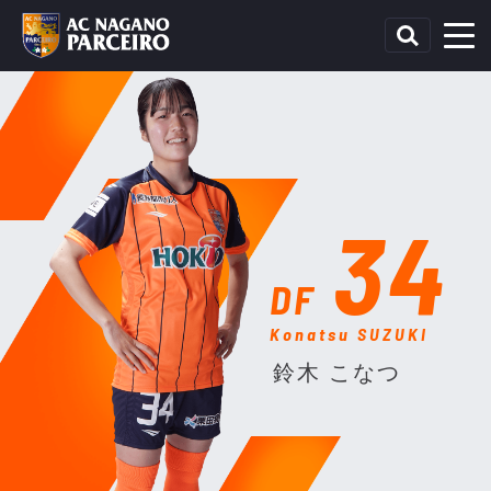
34
DF
Konatsu SUZUKI
鈴木 こなつ