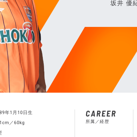
坂井 優
CAREER
989年1月10日生
所属／経歴
71cm／60kg
型