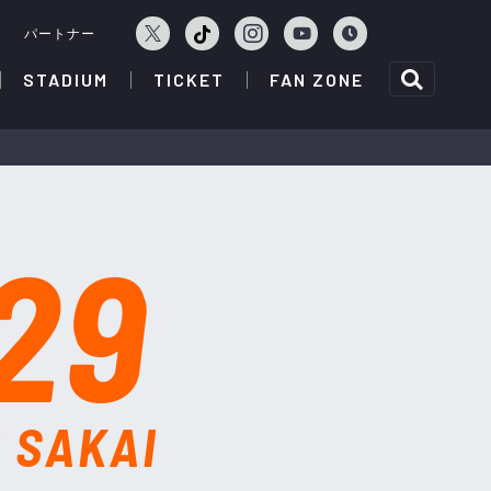
ェ
パートナー
STADIUM
TICKET
FAN ZONE
29
i SAKAI