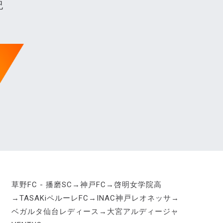
紀
草野FC - 播磨SC→神戸FC→啓明女学院高
→TASAKiペルーレFC→INAC神戸レオネッサ→
ベガルタ仙台レディース→大宮アルディージャ