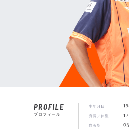
PROFILE
1
生年月日
プロフィール
1
身長／体重
O
血液型