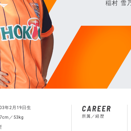
稲村 雪
CAREER
003年2月19日生
所属／経歴
57cm／53kg
型