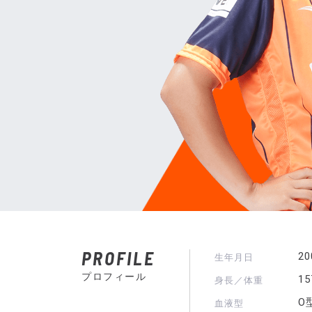
PROFILE
2
生年月日
プロフィール
1
身長／体重
O
血液型