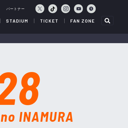
ェ
パートナー
STADIUM
TICKET
FAN ZONE
28
ino INAMURA