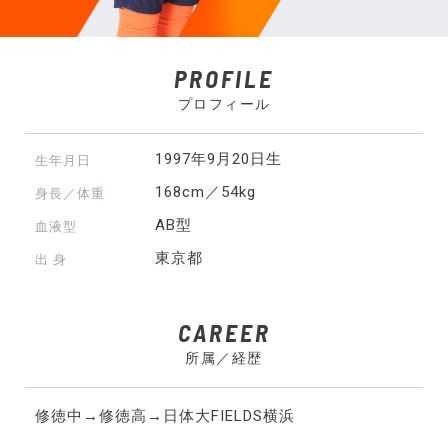
PROFILE
プロフィール
1997年9月20日生
生年月日
168cm／54kg
身長／体重
AB型
血液型
東京都
出 身
CAREER
所属／経歴
修徳中→修徳高→日体大FIELDS横浜