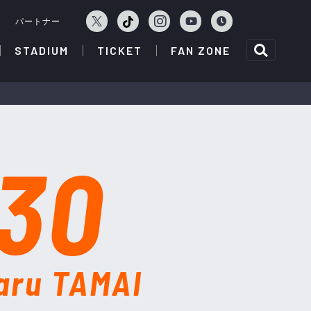
ェ
パートナー
STADIUM
TICKET
FAN ZONE
30
aru TAMAI