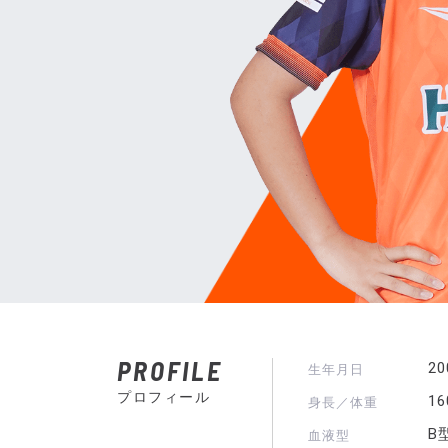
PROFILE
2
生年月日
プロフィール
1
身長／体重
B
血液型