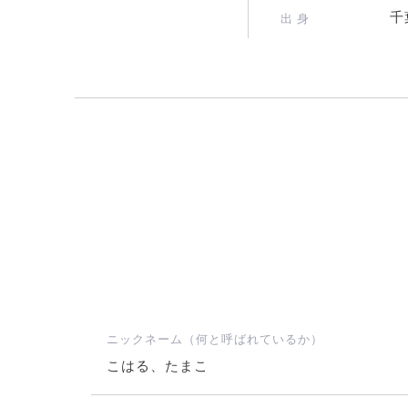
千
出 身
ニックネーム（何と呼ばれているか）
こはる、たまこ