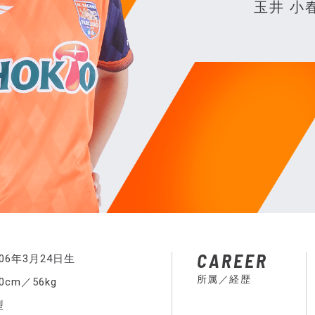
玉井 小
CAREER
006年3月24日生
所属／経歴
60cm／56kg
型