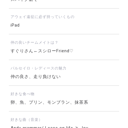
アウェイ遠征に必ず持っていくもの
iPad
仲の良いチームメイトは？
すぐりさん←スシローFriend♡
パルセイロ・レディースの魅力
仲の良さ、走り負けない
好きな食べ物
卵、魚、プリン、モンブラン、抹茶系
好きな曲（音楽）