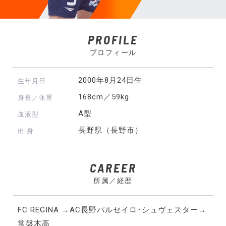
PROFILE
プロフィール
2000年8月24日生
生年月日
168cm／59kg
身長／体重
A型
血液型
長野県（長野市）
出 身
CAREER
所属／経歴
FC REGINA →AC長野パルセイロ･シュヴェスター→
常盤木高