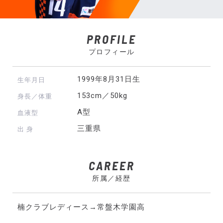
PROFILE
プロフィール
1999年8月31日生
生年月日
153cm／50kg
身長／体重
A型
血液型
三重県
出 身
CAREER
所属／経歴
楠クラブレディース→常盤木学園高