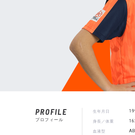
PROFILE
1
生年月日
プロフィール
1
身長／体重
A
血液型