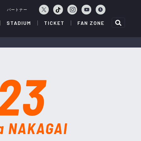
ェ
パートナー
STADIUM
TICKET
FAN ZONE
23
a NAKAGAI