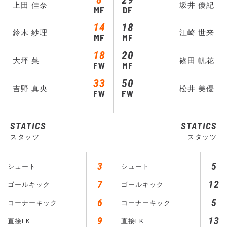
上田 佳奈
坂井 優紀
MF
DF
14
18
鈴木 紗理
江崎 世来
MF
MF
18
20
大坪 菜
篠田 帆花
FW
MF
33
50
吉野 真央
松井 美優
FW
FW
STATICS
STATICS
スタッツ
スタッツ
3
5
シュート
シュート
7
12
ゴールキック
ゴールキック
6
5
コーナーキック
コーナーキック
9
13
直接FK
直接FK