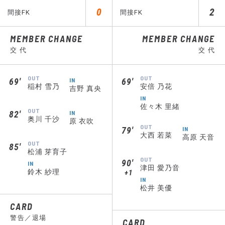
0
2
間接FK
間接FK
MEMBER CHANGE
MEMBER CHANGE
交 代
交 代
OUT
OUT
69′
IN
69′
稲村 雪乃
安倍 乃花
吉野 真央
IN
佐々木 里緒
OUT
82′
IN
奥川 千沙
原 衣吹
OUT
79′
IN
大西 若菜
高原 天音
OUT
85′
松浦 芽育子
OUT
90′
IN
津田 愛乃音
鈴木 紗理
+1
IN
松井 美優
CARD
警告／退場
CARD