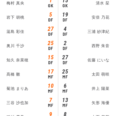
1
15
梅村 真央
清水 栞
GK
GK
5
19
岩下 胡桃
安倍 乃花
DF
DF
27
4
筬島 彩佳
三浦 紗津紀
DF
DF
25
2
奥川 千沙
西野 朱音
DF
DF
15
27
知久 奈菜穂
佐藤 にいな
DF
DF
17
25
髙橋 雛
太田 萌咲
MF
MF
10
6
菊池 まりあ
井上 陽菜
MF
MF
7
13
三谷 沙也加
矢形 海優
MF
MF
9
8