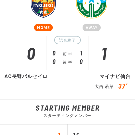
HOME
AWAY
試合終了
0
1
0
1
前 半
0
0
後 半
AC長野パルセイロ
マイナビ仙台
37’
大西 若菜
STARTING MEMBER
スターティングメンバー