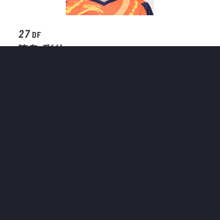
27
DF
筬島 彩佳
試合を振り返って
今節はシステムを4-4-2から3-4-3に変えて、変化が
あった中で１週間、全員でトライして、狙いは試合
を通して出せたところも多くありましたが、実際失
点はセットプレーで、隙をつかれたという表現で表
せたら簡単ですけど、際の部分で負けてしまったと
いうのが全てで逆にうちは前後半通してボールを保
持できていた中で、決定機を作り出すことが出来な
かった。ラスト守備のところで寄せきれなかったか
り、勝ちきれなかったというのは反省しなければな