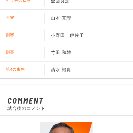
ピッチの状態
全面良芝
主審
山本 真理
副審
小野田 伊佐子
副審
竹田 和雄
第4の審判
清水 裕貴
COMMENT
試合後のコメント