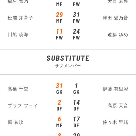
稲村 雪乃
大西 若菜
MF
FW
29
31
松浦 芽育子
津田 愛乃音
MF
FW
11
24
川船 暁海
遠藤 ゆめ
FW
FW
SUBSTITUTE
サブメンバー
31
1
髙橋 千空
伊藤 有里彩
GK
GK
2
14
ブラフ フェイ
高原 天音
DF
DF
6
17
原 衣吹
佐々木 里緒
MF
DF
8
29