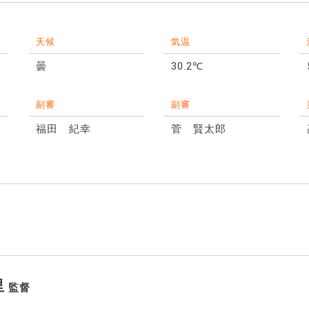
天候
気温
曇
30.2℃
副審
副審
福田 紀幸
菅 賢太郎
里
監督