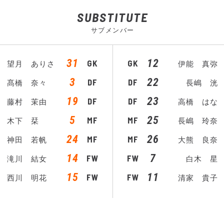
SUBSTITUTE
サブメンバー
31
12
GK
GK
望月 ありさ
伊能 真弥
3
22
DF
DF
髙橋 奈々
長嶋 洸
19
23
DF
DF
藤村 茉由
高橋 はな
5
25
MF
MF
木下 栞
長嶋 玲奈
24
26
MF
MF
神田 若帆
大熊 良奈
14
7
FW
FW
滝川 結女
白木 星
15
11
FW
FW
西川 明花
清家 貴子