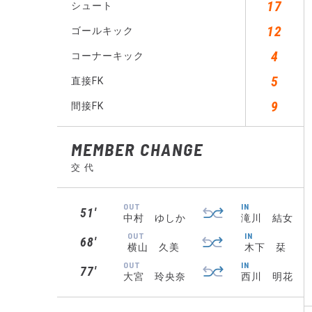
17
シュート
12
ゴールキック
4
コーナーキック
5
直接FK
9
間接FK
MEMBER CHANGE
交 代
OUT
IN
51′
中村 ゆしか
滝川 結女
OUT
IN
68′
横山 久美
木下 栞
OUT
IN
77′
大宮 玲央奈
西川 明花