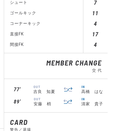
7
シュート
11
ゴールキック
4
コーナーキック
17
直接FK
4
間接FK
MEMBER CHANGE
交 代
OUT
IN
77′
吉良 知夏
高橋 はな
OUT
IN
89′
安藤 梢
清家 貴子
CARD
警告／退場