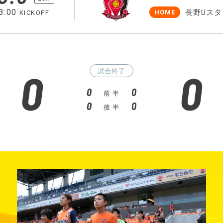
3:00
長野Uスタ
HOME
KICKOFF
0
0
試合終了
0
0
前 半
0
0
後 半