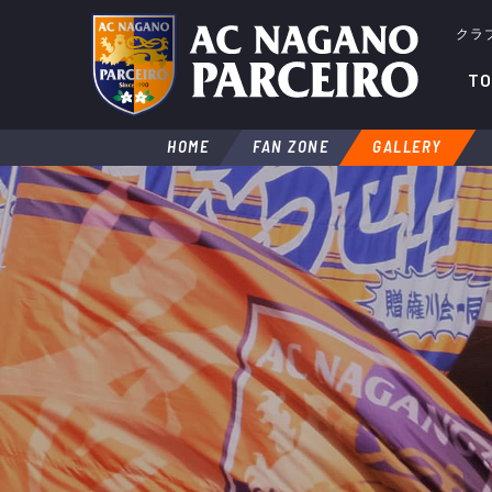
クラ
TO
HOME
FAN ZONE
GALLERY