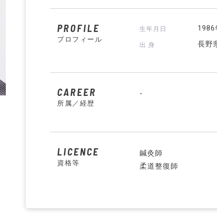
PROFILE
198
生年月日
プロフィール
長野
出 身
CAREER
-
所属／経歴
LICENCE
鍼灸師
資格等
柔道整復師