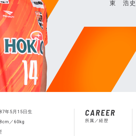
東 浩
CAREER
987年5月15日生
所属／経歴
68cm／60kg
型