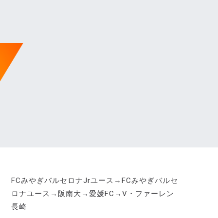
史
FCみやぎバルセロナJrユース→FCみやぎバルセ
ロナユース→阪南大→愛媛FC→V・ファーレン
長崎