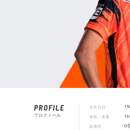
PROFILE
1
生年月日
プロフィール
1
身長／体重
O
血液型