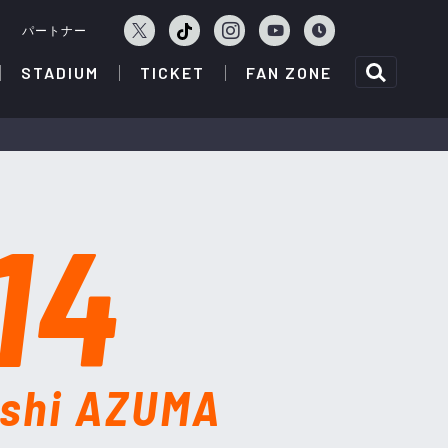
ェ
パートナー
STADIUM
TICKET
FAN ZONE
14
oshi AZUMA