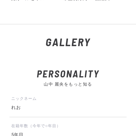
GALLERY
PERSONALITY
山中 麗央をもっと知る
ニックネーム
れお
在籍年数（今年で○年目）
5年目