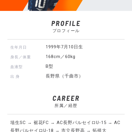
PROFILE
プロフィール
1999年7月10日生
生年月日
168cm／60kg
身長／体重
B型
血液型
長野県（千曲市）
出 身
CAREER
所属／経歴
埴生SC → 裾花FC → AC長野パルセイロU-15 → AC
長野パルセイロU-18 → 市立長野高 → 拓殖大