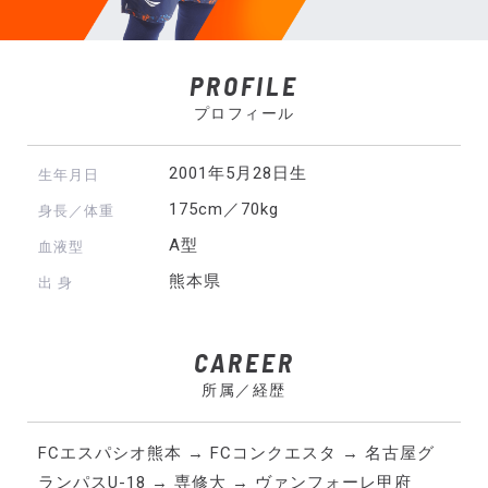
PROFILE
プロフィール
2001年5月28日生
生年月日
175cm／70kg
身長／体重
A型
血液型
熊本県
出 身
CAREER
所属／経歴
FCエスパシオ熊本 → FCコンクエスタ → 名古屋グ
ランパスU-18 → 専修大 → ヴァンフォーレ甲府