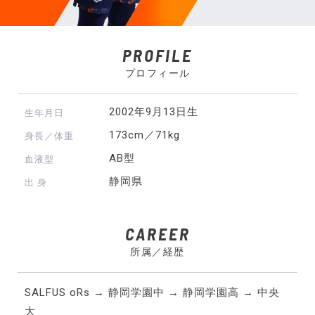
PROFILE
プロフィール
2002年9月13日生
生年月日
173cm／71kg
身長／体重
AB型
血液型
静岡県
出 身
CAREER
所属／経歴
SALFUS oRs → 静岡学園中 → 静岡学園高 → 中央
大