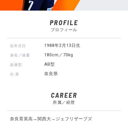
PROFILE
プロフィール
1988年2月13日生
生年月日
180cm／70kg
身長／体重
AB型
血液型
奈良県
出 身
CAREER
所属／経歴
奈良育英高→関西大→ジェフリザーブズ