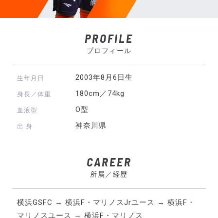
PROFILE
プロフィール
2003年8月6日生
生年月日
180cm／74kg
身長／体重
O型
血液型
神奈川県
出 身
CAREER
所属／経歴
横浜GSFC → 横浜F・マリノスJrユース → 横浜F・
マリノスユース → 横浜F・マリノス