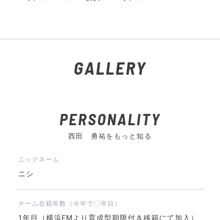
GALLERY
PERSONALITY
西田 勇祐をもっと知る
ニックネーム
ニシ
チーム在籍年数（今年で〇年目）
1年目（横浜FMより育成型期限付き移籍にて加入）