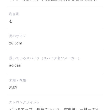
利き足
右
足のサイズ
26.5cm
履いているスパイク（スパイク名orメーカー）
adidas
未婚 / 既婚
未婚
ストロングポイント
ビルドアップ、長短のキック、空中戦、一対一の守