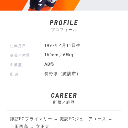
PROFILE
プロフィール
1997年4月11日生
生年月日
169cm／65kg
身長／体重
AB型
血液型
長野県（諏訪市）
出 身
CAREER
所属／経歴
諏訪FCプライマリー → 諏訪FCジュニアユース →
上田西高 → 立正大