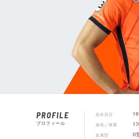
PROFILE
1
生年月日
プロフィール
1
身長／体重
O
血液型