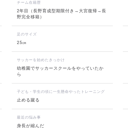
チーム在籍歴
2年目（長野育成型期限付き→大宮復帰→長
野完全移籍）
足のサイズ
25㎝
サッカーを始めたきっかけ
幼稚園でサッカースクールをやっていたか
ら
子ども・学生の頃に一生懸命やったトレーニング
止める蹴る
最近の悩み事
身長が縮んだ