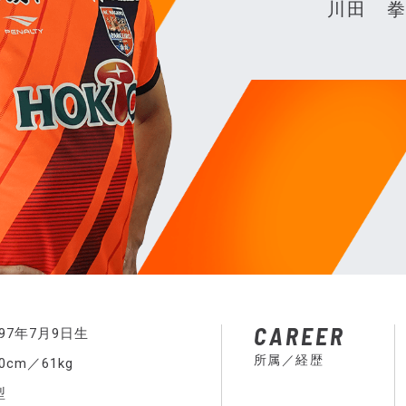
川田 
CAREER
997年7月9日生
所属／経歴
70cm／61kg
型