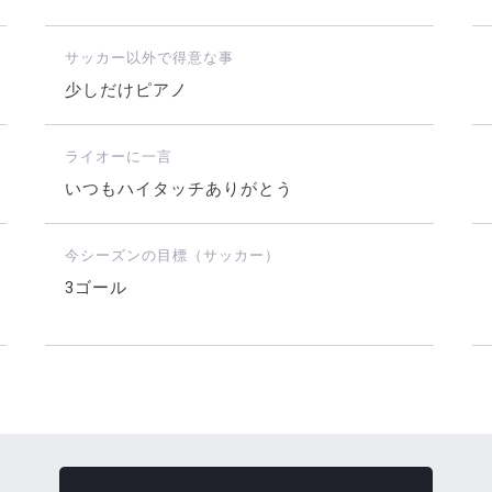
サッカー以外で得意な事
少しだけピアノ
ライオーに一言
いつもハイタッチありがとう
今シーズンの目標（サッカー）
3ゴール