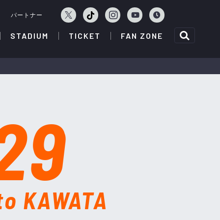
ェ
パートナー
STADIUM
TICKET
FAN ZONE
29
to KAWATA