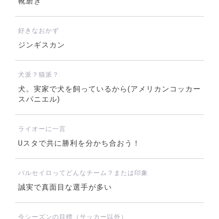
靴磨き
好きなおかず
ジンギスカン
犬派？猫派？
犬。実家で犬を飼っているから(アメリカンコッカー
スパニエル)
ライオーに一言
Uスタで共に勝利を分かち合おう！
パルセイロってどんなチーム？または印象
誠実で真面目な選手が多い
今シーズンの目標（サッカー以外）