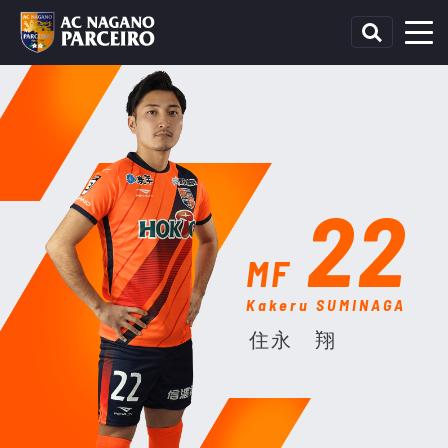
22
MF
Kakeru SUMINAGA
住永 翔