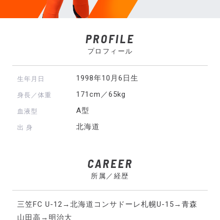
PROFILE
プロフィール
1998年10月6日生
生年月日
171cm／65kg
身長／体重
A型
血液型
北海道
出 身
CAREER
所属／経歴
三笠FC U-12→北海道コンサドーレ札幌U-15→青森
山田高→明治大