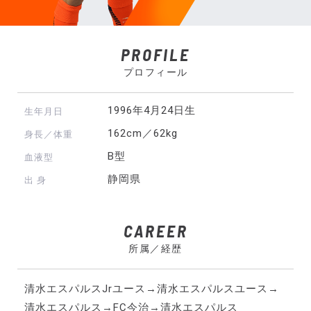
PROFILE
プロフィール
1996年4月24日生
生年月日
162cm／62kg
身長／体重
B型
血液型
静岡県
出 身
CAREER
所属／経歴
清水エスパルスJrユース→清水エスパルスユース→
清水エスパルス→FC今治→清水エスパルス