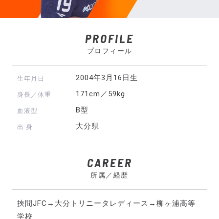
PROFILE
プロフィール
2004年3月16日生
生年月日
171cm／59kg
身長／体重
B型
血液型
大分県
出 身
CAREER
所属／経歴
挾間JFC→大分トリニータレディース→柳ヶ浦高等
学校