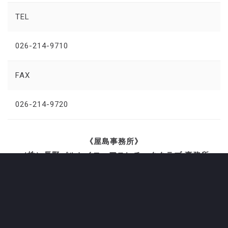
TEL
026-214-9710
FAX
026-214-9720
《屋島事務所》
（株）長野パルセイロ・アスレチッククラブ 事務所
一般社団法人 AC長野パルセイロ 事務局
住所
〒381-0021 長野市屋島3300（千曲川リバーフロント